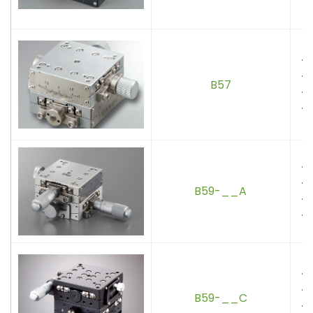
．
．
B57
．
．
．
．
B59-__A
．
．
．
．
B59-__C
．