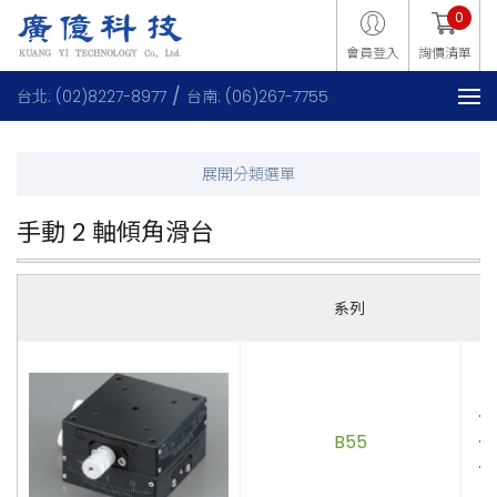
0
會員登入
詢價清單
台北: (02)8227-8977
台南: (06)267-7755
手動 2 軸傾角滑台
系列
．
B55
．
．