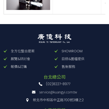
．
全方位整合提案
SHOWROOM
展覽&研討會
目錄&圖檔提供
報價&訂購
售後服務
台北總公司
(02)8227-8977
service@kuangyi.com.tw
新北市中和區中正路700號3樓之2