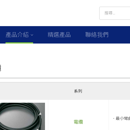
產品介紹
精選產品
聯絡我們
纜
系列
．最小彎
電纜