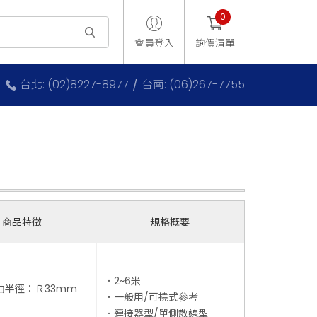
0
會員登入
詢價清單
台北: (02)8227-8977
台南: (06)267-7755
商品特徵
規格概要
．2~6米
曲半徑：Ｒ33mm
．一般用/可撓式參考
．連接器型/單側散線型