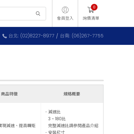
0
會員登入
詢價清單
台北: (02)8227-8977
台南: (06)267-7755
商品特徵
規格概要
．減速比
3 ~ 180比
實現減速、提高轉矩
完整減速比請參閱產品介紹
．安裝尺寸