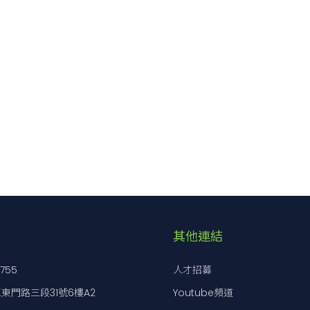
其他連結
7755
人才招募
東門路三段31號6樓A2
Youtube頻道