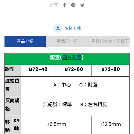
型錄下載
產品介紹
平面尺寸圖
產品規格表 / 圖檔下載
配置(
圖片瀏覽
)
款型
B72-40
B72-60
B72-80
進給位
A：中心 C：側面
置
反向規
無記號：標準 R：左右相反
格
XY
移
±6.5mm
±12.5mm
軸
動