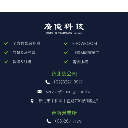
表面
面處理
位
[mm]
[±mm]
kgf[N]
[mm]
[±mm]
kgf[N]
處理
置
鋁-黑
鋁-
B72-
耐酸鋁
40×40
±6.5
0.8[7.8]
黑耐
40A
處理
中心
●
40×40
±±6.5
0.8[7.8]
B72-
酸鋁
中
全方位整合提案
SHOWROOM
40A
處理
心
●
2D
3D
型號
主材
滑台面尺
操作
RoHS
展覽&研討會
目錄&圖檔提供
移動量
耐荷重
鋁-
質-表
寸
位置
報價&訂購
售後服務
黑耐
面處理
40×40
±6.5
0.8[7.8]
[mm]
[±mm]
kgf[N]
B72-
酸鋁
中
台北總公司
40AR
處理
心
●
-
-
鋁-黑
(02)8227-8977
B72-
耐酸鋁
60×60
±6.5
2.0[19.6]
鋁-
service@kuangyi.com.tw
60AR
處理
中心
●
黑耐
新北市中和區中正路700號3樓之2
40×40
±6.5
0.8[7.8]
B72-
酸鋁
側
台南營業所
40C
處理
面
●
2D
3D
型號
主材
滑台面尺
操作
RoHS
移動量
耐荷重
(06)267-7755
質-表
寸
位置
鋁-