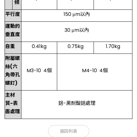
傾
平行度
150 μm以內
運動的
30 μm以內
垂直度
自重
0.41kg
0.75kg
1.70kg
附屬螺
絲(六
M3-10 4個
M4-10 4個
角帶孔
螺釘)
主材
質-表
鋁-黑耐酸鋁處理
面處理
型號
型號
主材
主材
滑台面尺
操
RoHS
操作
RoHS
CAD
滑台面
移動量
耐荷重
移動量
耐荷重
返回列表
質-
質-表
寸
作
位置
尺寸