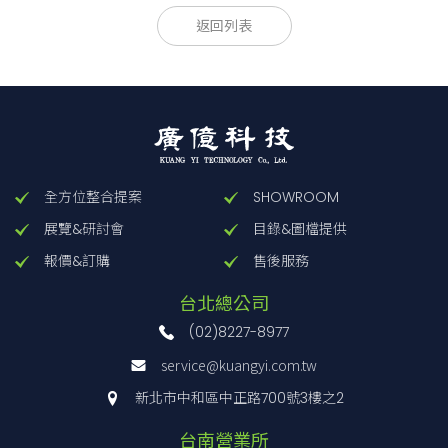
EAC
- 03
- 472
-
□
返回列表
(1) Model Name
(2) Rated Current
(3) Line to ground capacitor code
Refer to Product Line-up.
* When the line to ground capacitor code is different, the
attenuation characteristic is
全方位整合提案
SHOWROOM
different.
展覽&研討會
目錄&圖檔提供
(4) Options
報價&訂購
售後服務
D:DIN rail installation type
* The dimensions change when the option is set. Refer to
台北總公司
External view.
(02)8227-8977
service@kuangyi.com.tw
新北市中和區中正路700號3樓之2
型號
漏電流
コンデ
台南營業所