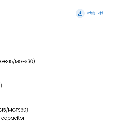
型錄下載
/MGFS15/MGFS30)
)
GFS15/MGFS30)
ic capacitor