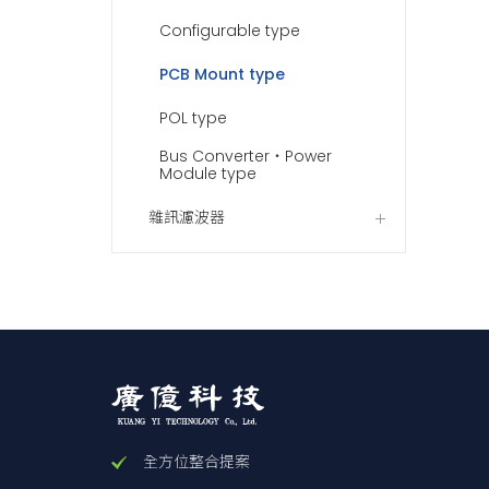
MGF
Configurable type
(1) Se
(2) Sin
PCB Mount type
(3) Ou
POL type
(4) Inp
Bus Converter・Power
(5) Out
Module type
(6) Opt
雜訊濾波器
Y2 :
MGFS
MGFS
MGFS
MGFS
全方位整合提案