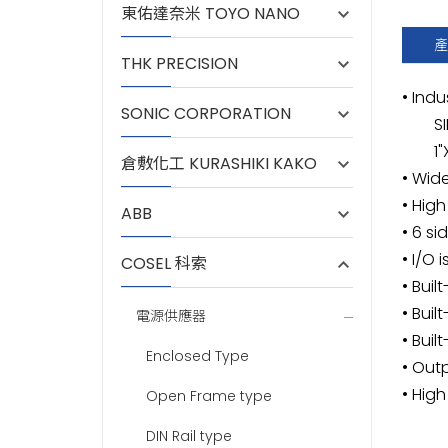
東佑達奈米 TOYO NANO
產
THK PRECISION
• Ind
SONIC CORPORATION
SIP6 
1"X1"
倉敷化工 KURASHIKI KAKO
• Wid
• Hig
ABB
• 6 s
• I/O 
COSEL 科索
• Buil
• Buil
電源供應器
• Bui
Enclosed Type
• Out
• High
Open Frame type
DIN Rail type
(1