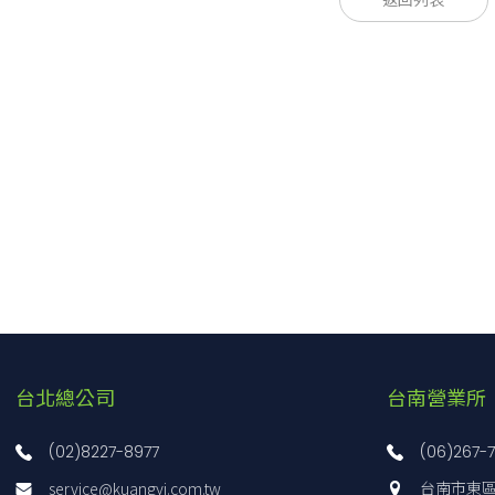
返回列表
S
1R5
24
05
-
□
ries name
gle output
tput wattage
ut voltage
put voltage
ional
 Output voltage adjustable (+10%, -5%)
型號
輸入電壓
1R5243R3
DC9 - 36V, DC18 - 76V
1R52405
DC9 - 36V, DC18 - 76V
台北總公司
台南營業所
1R52412
DC9 - 36V, DC18 - 76V
(02)8227-8977
(06)267-
1R52415
DC9 - 36V, DC18 - 76V
service@kuangyi.com.tw
台南市東區