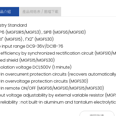
品介紹
產品規格表 / 圖檔下載
ustry Standard
(MGFS1R5/MGFS3) , SIP8 (MGFS6/MGFS10)
 (MGFS15) , 1"X2" (MGFS30)
e input range DC9-36V/DC18-76
h efficiency by synchronized rectification circuit (MGFS10
ided shield (MGFS15/MGFS30)
isolation voltage DC1,500V (1 minute)
t-in overcurrent protection circuits (recovers automatically
t-in overvoltage protection circuits (MGFS30)
lt-in remote ON/OFF (MGFS6/MGFS10/MGFS15/MGFS30)
put voltage adjustability by external variable resistor (M
 reliability : not built-in aluminum and tantalum electrolyt
)
(2)
(3)
(4)
(5)
(6)