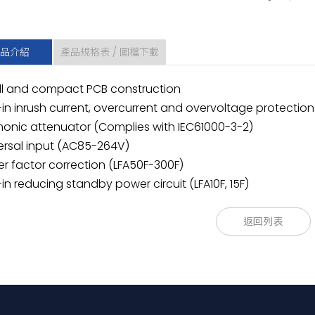
品介紹
產品規格表 / 圖檔下載
ll and compact PCB construction
t-in inrush current, overcurrent and overvoltage protection 
monic attenuator (Complies with IEC61000-3-2)
versal input (AC85-264V)
er factor correction (LFA50F-300F)
t-in reducing standby power circuit (LFA10F, 15F)
(2)
(3)
(4)
(5)
(6)
15
F
-
□
-
□
返回列表
ries name
ngle output
tput wattage
iversal input
tput voltage