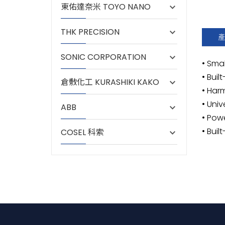
東佑達奈米 TOYO NANO
THK PRECISION
產
SONIC CORPORATION
• Sma
• Buil
倉敷化工 KURASHIKI KAKO
• Har
• Uni
ABB
• Pow
• Buil
COSEL 科索
(1)
LF
A
(1) Se
(2) Si
(3) Ou
(4) Un
(5) Ou