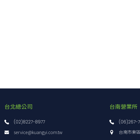
5
5
φ12
φ12
M6 P＝1
5P
5P
φ12
φ12
M6 P＝1
0
0
φ12
φ12
M6 P＝1
0P
0P
φ12
φ12
M6 P＝1
0
0
φ12
φ12
M6 P＝1
0P
0P
φ12
φ12
M6 P＝1
0
0
φ12
φ12
M6 P＝1
0P
0P
φ12
φ12
M6 P＝1
台北總公司
台南營業所
0
0
φ12
φ12
M6 P＝1
0P
0P
φ12
φ12
M6 P＝1
(02)8227-8977
(06)267-
0
0
φ12
φ12
M6 P＝1
service@kuangyi.com.tw
台南市東區