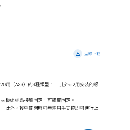
型錄下載
 φ20用（A33）的3種類型。 此外φ12用安裝的螺
與夾板螺絲點接觸固定，可確實固定。
。 此外，輕輕關閉時可無需用手支撐即可進行上