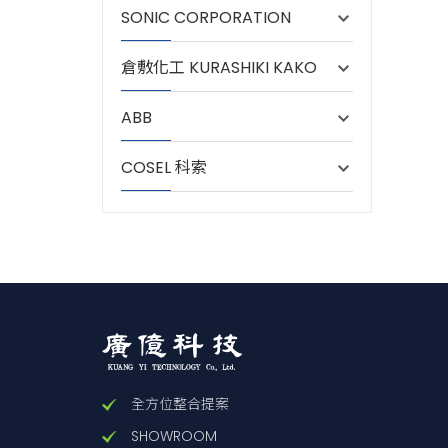
SONIC CORPORATION
A31-2
A31-2
倉敷化工 KURASHIKI KAKO
A31-2
A31-2
A31-4
A31-4
ABB
A31-4
A31-4
COSEL 科索
A31-5
A31-5
A31-5
A31-5
A31-6
A31-6
A31-6
A31-6
A31-7
A31-7
A31-7
A31-7
全方位整合提案
A31-9
A31-9
SHOWROOM