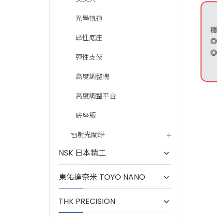
光學軌道
磁性底座
彈性支架
高度調整塊
高度調整平台
底座版
雷射光關聯
A30N-
A30N-
NSK 日本精工
A30N-
A30N-
A30N-
A30N-
東佑達奈米 TOYO NANO
A30N-
A30N-
THK PRECISION
A30N-
A30N-