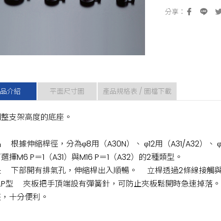
品介紹
平面尺寸圖
產品規格表 / 圖檔下載
調整支架高度的底座。
 根據伸縮桿徑，分為φ8用（A30N）、 φ12用（A31/A32）、
選擇M6 P＝1（A31）與M16 P＝1（A32）的2種類型。
長 下部開有排氣孔，伸縮桿出入順暢。 立桿透過2條線接觸
尾P型 夾板把手頂端設有彈簧針，可防止夾板鬆開時急速掉落
整，十分便利。