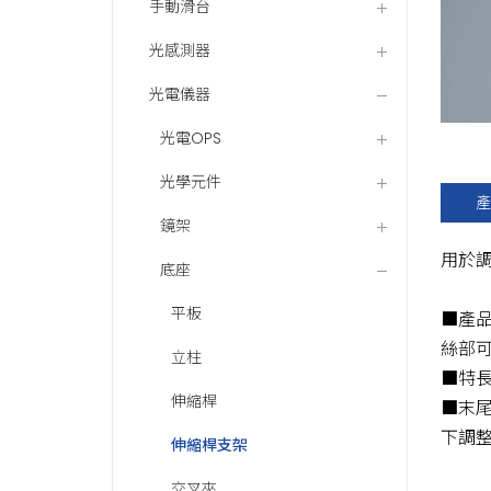
手動滑台
光感測器
光電儀器
光電OPS
光學元件
產
鏡架
用於
底座
平板
■產品
絲部可
立柱
■特
伸縮桿
■末
下調
伸縮桿支架
交叉夾