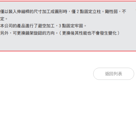
款型
款型
適用伸縮桿徑
適用伸縮桿徑
安裝螺絲
返回列表
[mm]
[mm]
25
25
φ8
φ8
M6 P＝1
40
40
φ8
φ8
M6 P＝1
50
50
φ8
φ8
M6 P＝1
60
60
φ8
φ8
M6 P＝1
70
70
φ8
φ8
M6 P＝1