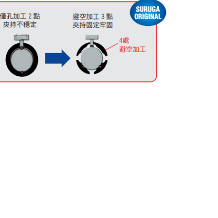
安裝螺絲
A
A
CAD
[mm]
[mm]
-
M6 P＝1
25
25
-
M6 P＝1
40
40
-
M6 P＝1
50
50
-
M6 P＝1
60
60
-
M6 P＝1
70
70