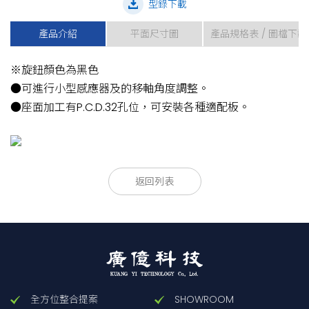
型錄下載
產品介紹
平面尺寸圖
產品規格表 / 圖檔下載
※旋鈕顏色為黑色
●可進行小型感應器及的移軸角度調整。
●座面加工有P.C.D.32孔位，可安裝各種適配板。
款型
款型
移動量
移動量
調整軸
調整軸
返回列表
±
°
注意
±
°
注意
θ
θ
軸
θ
θ
軸
FB521-S
FB521-S
3
(
3
(
)
)
y
z
y
z
全方位整合提案
SHOWROOM