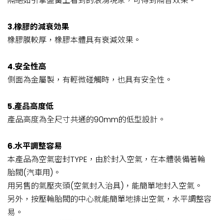
隔絕如引擎盤簧上看到的浪湧現象，可得到隔音效果。
3.橡膠的減衰効果
橡膠膜較厚，橡膠本體具有衰減效果。
4.安全性高
側面為金屬製，有輕微碰觸時，也具有安全性。
5.產品高度低
產品高度為全尺寸共通的90mm的低型設計。
6.水平調整容易
本產品為空氣密封TYPE，由於封入空氣，在本體裝備著輪
胎閥(汽車用)。
用另售的氣壓夾頭(空氣封入治具)，能簡單地封入空氣。
另外，按壓輪胎閥的中心就能簡單地排出空氣，水平調整容
易。