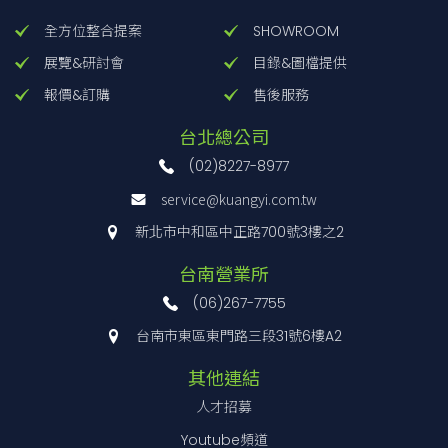
全方位整合提案
SHOWROOM
PSD-600
4000
6000
200
160
M12x深
展覽&研討會
目錄&圖檔提供
PSD-1000
6000
10000
250
200
M16x深
報價&訂購
售後服務
PSD-2000
10000
20000
350
315
M16x深 
台北總公司
尺
(02)8227-8977
產品型號
支撐點荷重規格表
A
B
C
service@kuangyi.com.tw
PSD-100
125
100
M10x深10
新北市中和區中正路700號3樓之2
PSD-200
125
100
M12x深15
台南營業所
(06)267-7755
PSD-400
160
125
M12x深15
台南市東區東門路三段31號6樓A2
PSD-600
200
160
M12x深15
其他連結
PSD-1000
250
200
M16x深15
人才招募
PSD-2000
350
315
M16x深 15
Youtube頻道