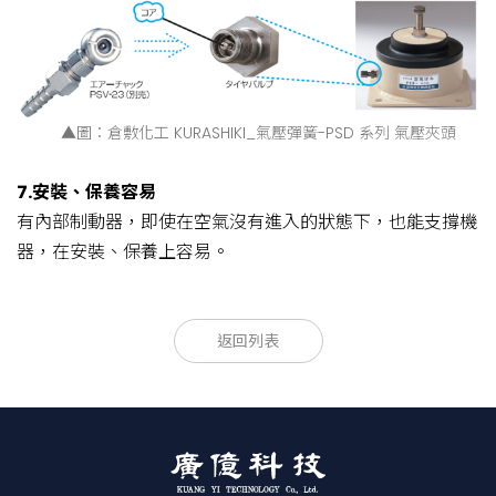
▲圖：倉敷化工 KURASHIKI_氣壓彈簧-PSD 系列 氣壓夾頭
7.安裝、保養容易
有內部制動器，即使在空氣沒有進入的狀態下，也能支撐機
器，在安裝、保養上容易。
使用載重範圍(N)
產品型號
返回列表
最輕
最重
A
B
C
PSD-100
500
1000
125
100
M10x深
PSD-200
1000
2000
125
100
M12x深
PSD-400
2000
4000
160
125
M12x深