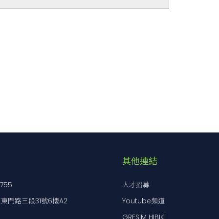
PST-308(-DG)
PST-311 (-DG)
PST-314(-DG)
圓頂萬向活塞型氣壓彈簧
其他連結
Hz〜2.0Hz
7755
人才招募
z~1.8Hz(水平方向:0.8Hz〜1.0Hz)
東門路三段31號6樓A2
Youtube頻道
〜3000
〜6000
〜12000
GRESIM HIBIKI