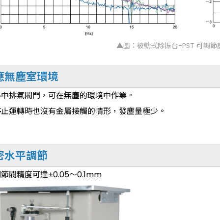
▲圖：被動式除振台-PST 可調
應無塵室環境
集中排氣閥門，可在無塵的環境中作業。
停止運轉時也沒有金屬接觸的情形，發塵量極少。
密水平調節
節閥精度可達±0.05～0.1mm