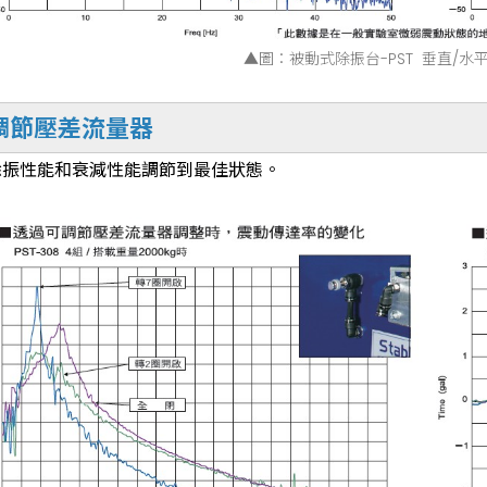
▲圖：被動式除振台-PST 垂直/水
調節壓差流量器
除振性能和衰減性能調節到最佳狀態。