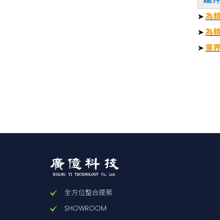
➤
為精
➤
為精
➤
業界
PS
PS
被動式
型號
除震
固有
全方位整合提案
SHOWROOM
搭載重