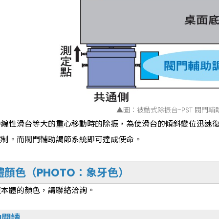
▲圖：被動式除振台-PST 閥門
中線性滑台等大的重心移動時的除振，為使滑台的傾斜變位迅速
控制。而閥門輔助調節系統即可達成使命。
體顏色（PHOTO：象牙色）
更本體的顏色，請聯絡洽詢。
伸閱讀