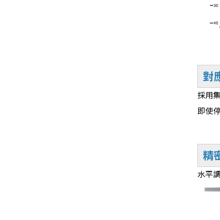
對
採用
即使
精
水平調