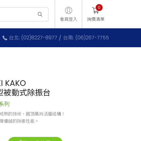
0
會員登入
詢價清單
台北: (02)8227-8977
台南: (06)267-7755
I KAKO
型被動式除振台
 系列
成熟的技術，圓頂萬向活塞結構！
揮優越的除振性能。