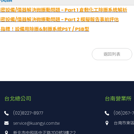
密設備/儀器解決微振動問題 - Part 1 倉敷化工除振系統解析
密設備/儀器解決微振動問題 - Part 2 模擬報告事前評估
指標！設備用除振&制振系統PST / PSB型
T系列
T系列
返回列表
除震系統規格表 ( )內為圓頂萬向活塞
PST-304(-DG)
PST-305(-DG)
PST-306(-DG)
方式
萬向活塞型氣壓彈簧。
台北總公司
台南營業所
垂直方向:2.0Hz~2.5Hz
垂直方向:1.5
震動數
水平方向:1.5Hz~1.8Hz
(02)8227-8977
(06)267-
水平方向:1.5H
(水平方向:0.8Hz~1.0Hz)
service@kuangyi.com.tw
台南市東區
量(4組)kg
〜400
〜700
〜1250
新北市中和區中正路700號3樓之2