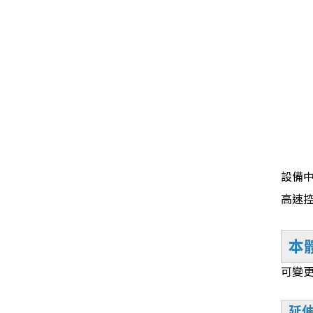
設備
高速
本
可變
延