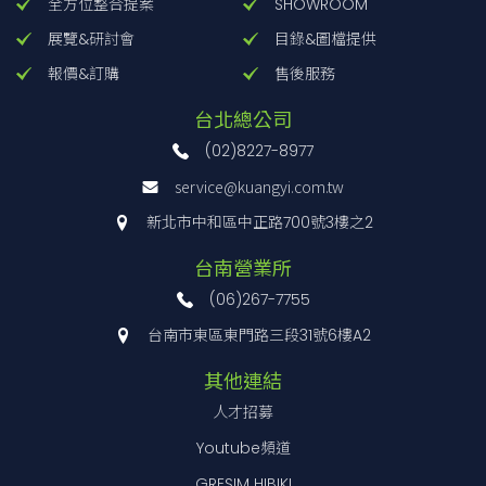
全方位整合提案
SHOWROOM
KH-10
天然橡膠
水
展覽&研討會
目錄&圖檔提供
機
60
300x 300x10t
1.1 {11.5}
KH-
氯丁二烯橡
報價&訂購
售後服務
組
10CR
膠
冷
台北總公司
KH-20
天然橡膠
卻
(02)8227-8977
塔
75
305x 305x20t
1.0{10.0}
KH-
氯丁二烯橡
service@kuangyi.com.tw
空
20CR
膠
新北市中和區中正路700號3樓之2
氣
KHL-
100x1000x10t
清
台南營業所
10-100
100x5000x10t
淨
(06)267-7755
系
KHL-
台南市東區東門路三段31號6樓A2
統
10-
分
100-
其他連結
離
5M
人才招募
式
KHL-
150x1000x10t
Youtube頻道
冷
0.6{ 6.0}
10-150
150x5000x10t
GRESIM HIBIKI
氣