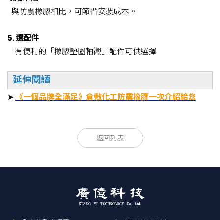
與防震橡膠相比，可節省安裝成本。
5. 選配件
有便利的「
橡膠墊圈軸襯
」配件可供選擇
延伸閱讀
➤
《一個品牌全滿足》倉敷化工防震橡膠一次介紹給您
容許面壓
橡膠
標準尺寸
用
返回列表
2
型 號
硬度
橡膠材質
N/mm
mm
途
2
(JIS)
{kgf/cm
}
KH-8
天然橡膠
冷
凍
60
300x 300x 8t
1.1{11.5}
KH-
氯丁二烯橡
機
8CR
膠
冰