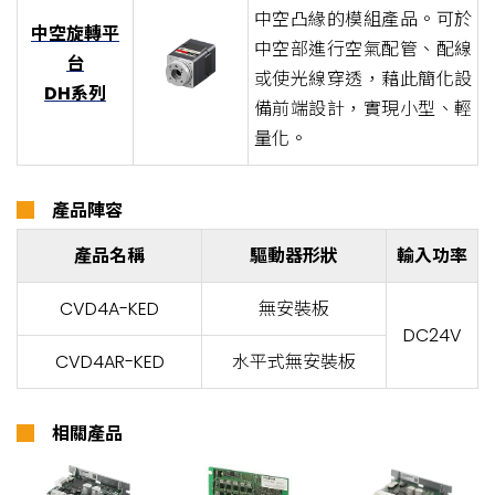
中空凸緣的模組產品。可於
中空旋轉平
中空部進行空氣配管、配線
台
或使光線穿透，藉此簡化設
DH系列
備前端設計，實現小型、輕
量化。
█
產品陣容
產品名稱
驅動器形狀
輸入功率
CVD4A-KED
無安裝板
DC24V
CVD4AR-KED
水平式無安裝板
█
相關產品