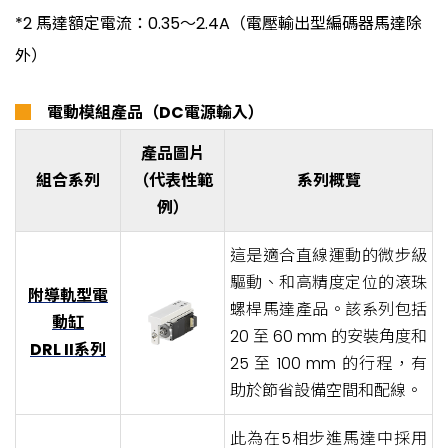
*2 馬達額定電流：0.35～2.4A（電壓輸出型編碼器馬達除
外）
█
電動模組產品（DC電源輸入）
產品圖片
組合系列
（代表性範
系列概覽
例）
這是適合直線運動的微步級
驅動、和高精度定位的滾珠
附導軌型電
螺桿馬達產品。該系列包括
動缸
20 至 60 mm 的安裝角度和
DRL II系列
25 至 100 mm 的行程，有
助於節省設備空間和配線。
此為在5相步進馬達中採用