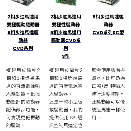
2相步進馬達用
2相步進馬達用
5相步進馬達驅
雙極驅動驅動器
雙極性驅動器
動器
5相步進馬達驅
5相步進馬達用
CVD系列SC型
動器
驅動器CVD系
CVD系列
列
S型
這是用於驅動2
這是用於驅動2
無需使用脈衝振
相和5相步進馬
相和5相步進馬
盪器，即可透過
達的直流電源輸
達的直流電源輸
正轉/反 轉輸入
入驅動器。低振
入驅動器。
進行速度控制。
動設計的驅動器
這是一款小型板
此驅動器可以像
配備微步功能，
載驅動器，我們
調速馬達一樣使
可實現更低振動
提供使用 SPI 通
用。
的驅動。
訊控制馬達定位