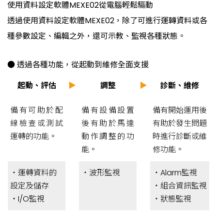
使用資料設定軟體MEXE02從電腦輕鬆驅動
透過使用資料設定軟體MEXE02，除了可進行運轉資料或各
種參數設定、編輯之外，還可示教、監視各種狀態。
● 透過各種功能，從起動到維修全面支援
起動、評估
▶
調整
▶
診斷、維修
備有可助於配
備有設備設置
備有開始運用後
線檢查或測試
後有助於馬達
有助於發生問題
運轉的功能。
動作調整的功
時進行診斷或維
能。
修功能。
・運轉資料的
・波形監視
・Alarm監視
設定及儲存
・組合資訊監視
・I/O監視
・狀態監視