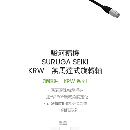
駿河精機
SURUGA SEIKI
KRW 無馬達式旋轉軸
旋轉軸 KRW 系列
．深溝滾珠軸承構造
．適合360°廣域角度定位
．可選擇閉回路步進馬達
、伺服馬達
數量：