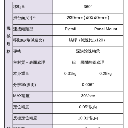
移動量
360°
Ø39mm(40X40mm)
滑台面尺寸*
¹
機
連接頭類型
Pigtail
Panel Mount
械
移動結構(減速比)
蝸桿（減速比1/120）
規
導軌
深溝滾珠軸承
格
－
主材質－表面處理
鋁
黑耐酸鋁處理
本身重量
0.31kg
0.28kg
分辨率(脈衝)
0.006°
MAX速度
30°/sec
定位精度
0.05°以內
反復定位精度
±0.01°以内