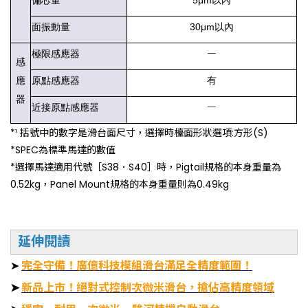
偏芯量
5μm以內
面振動量
30μm以內
－
極限感應器
感
應
原點感應器
有
器
－
近接原點感應器
*¹ 括號中的數字是滑台面尺寸，選擇時檯面形狀選項:方形(S)
*SPEC為標準馬達的數值
*選擇馬達適用代號［S38．S40］時，Pigtail規格的本身重量為
0.52kg，Panel Mount規格的本身重量則為0.49kg
延伸閱讀
➤
完全守備！廣億科技模組滑台滿足全精度範圍！
➤
新品上市！絕對式控制次微米滑台，搶佔高精度領域