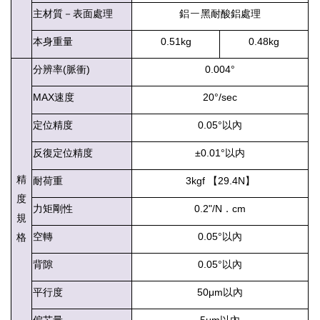
－
主材質－表面處理
鋁
黑耐酸鋁處理
本身重量
0.51kg
0.48kg
分辨率(脈衝)
0.004°
MAX速度
20°/sec
定位精度
0.05°以內
反復定位精度
±0.01°以内
精
耐荷重
3kgf 【29.4N】
度
力矩剛性
0.2"/N．cm
規
空轉
0.05°以內
格
背隙
0.05°以內
平行度
50μm以內