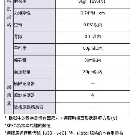
精
耐荷重
3kgf 【29.4N】
度
力矩剛性
0.74"/N．cm
規
空轉
0.05°以內
格
背隙
0.1°以內
平行度
50μm以內
偏芯量
5μm以內
面振動量
30μm以內
－
極限感應器
感
應
原點感應器
有
器
－
近接原點感應器
*¹ 括號中的數字是滑台面尺寸，選擇時檯面形狀選項:方形(S)
*SPEC為標準馬達的數值
*選擇馬達適用代號［S38．S40］時，Pigtail規格的本身重量為