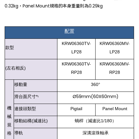
0.32kg，Panel Mount規格的本身重量則為0.29kg
配置
KRW06360TV-
KRW06360MV-
款型
LP28
LP28
KRW06360TV-
KRW06360MV-
(左右相反)
RP28
RP28
移動量
360°
Ø59mm(60X60mm)
滑台面尺寸*
¹
機
連接頭類型
Pigtail
Panel Mount
械
移動結構(減速比)
蝸桿（減速比1/180）
規
導軌
深溝滾珠軸承
格