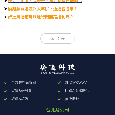
➤
穩定、耐用、次微米 – 駿河精機自動滑台
➤
模組派與組裝派大車拚，通通看過來！
➤
步進馬達也可以進行閉回路控制嗎？
返回列表
反覆
滑檯面
移動
耐荷
馬達/
定位
型號
尺寸
量
重
框面
精度
[mm]
[
°
]
[kgf]
選項
[
°
]
全方位整合提案
SHOWROOM
步進
展覽&研討會
目錄&圖檔提供
馬達
KRW04360TV-
報價&訂購
售後服務
規
LP28
格/28
台北總公司