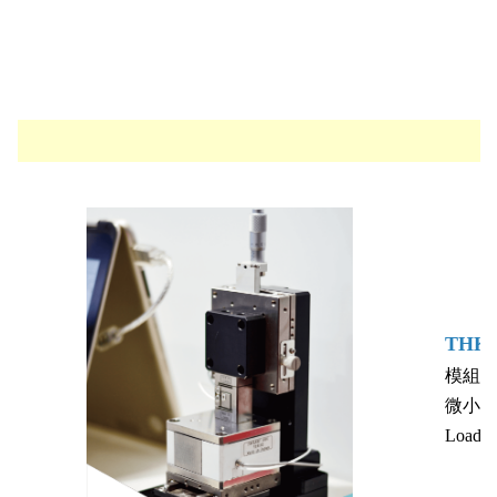
THK 
模組化
微小力
Load