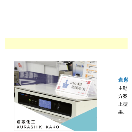
倉敷化
主動式
方案，
上型
果。