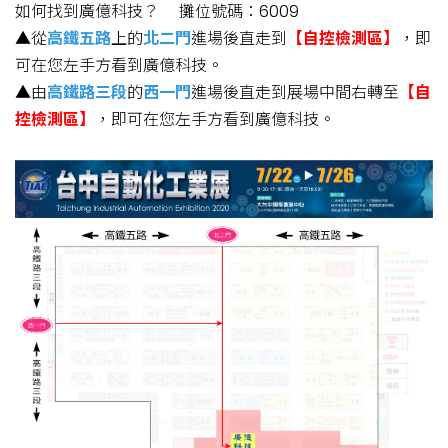
如何找到廣億科技？ 攤位號碼：6009
▲從
高鐵五路
上的
北二門
進場後直走到
【自控檢測區】
，即
可在您左手方看到廣億科技。
▲由
高鐵路三段
的
西一門
進場後直走到展場中間右轉至
【自
控檢測區】
，即可在您左手方看到廣億科技。