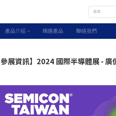
產品介紹
精選產品
聯絡我們
參展資訊】2024 國際半導體展 -