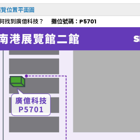
展覽位置平面圖
何找到廣億科技？
攤位號碼：P5701