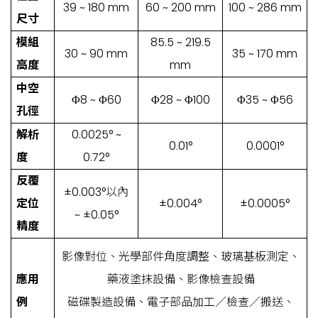
39 ~ 180 mm
60 ~ 200 mm
100 ~ 286 mm
尺寸
模組
85.5 ~ 219.5
30 ~ 90 mm
35 ~ 170 mm
高度
mm
中空
Φ8 ~ Φ60
Φ28 ~ Φ100
Φ35 ~ Φ56
孔徑
解析
0.0025° ~
0.01°
0.0001°
度
0.72°
反覆
±0.003°以內
定位
±0.004°
±0.0005°
~ ±0.05°
精度
影像對位、光學部件角度調整、玻璃基板測定、
應用
藥液塗抹設備、影像檢查設備
例
磁碟製造設備、電子部品加工／檢查／搬送、