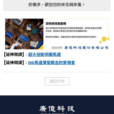
的需求，歡迎您的來信與來電。
[
延伸閱讀]
：
超大扭矩伺服馬達
[
延伸閱讀]
：
DD馬達薄型概念的實現者
返回列表