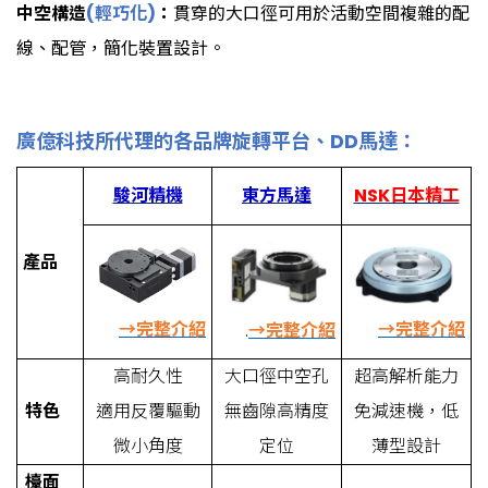
中空構造
(
輕巧化
)
：
貫穿的大口徑可用於活動空間複雜的配
線、配管，簡化裝置設計。
廣億科技所代理的各品牌旋轉平台、
DD
馬達：
駿河精機
東方馬達
NSK日本精工
產品
→完整介紹
→完整介紹
.
→完整介紹
高耐久性
大口徑中空孔
超高解析能力
特色
適用反覆驅動
無齒隙高精度
免減速機，低
微小角度
定位
薄型設計
檯面