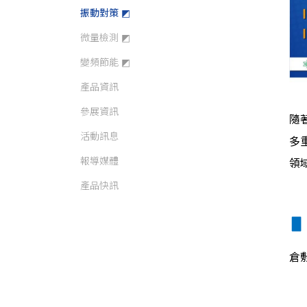
振動對策 ◩
微量檢測 ◩
變頻節能 ◩
產品資訊
參展資訊
隨
活動訊息
多
報導媒體
領
產品快訊
倉