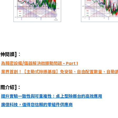
延伸閱讀]
：
為精密設備/儀器解決微振動問題 - Part 1
業界首創！【主動式除振基座】免安裝、自由配置數量、自動
相關介紹]
：
提升實驗一致性與可重複性：桌上型除振台的高效應用
廣億科技，值得您信賴的零組件供應商